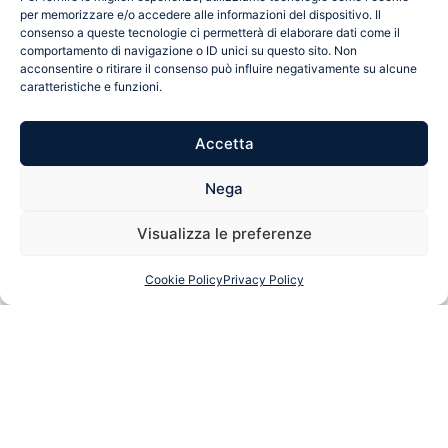
per memorizzare e/o accedere alle informazioni del dispositivo. Il
consenso a queste tecnologie ci permetterà di elaborare dati come il
comportamento di navigazione o ID unici su questo sito. Non
acconsentire o ritirare il consenso può influire negativamente su alcune
caratteristiche e funzioni.
Accetta
Nega
Visualizza le preferenze
Cookie Policy
Privacy Policy
Scopri chi siamo, la nostra storia e cosa ci
guida nel nostro lavoro quotidiano
La nostra azienda è suddivisa in due